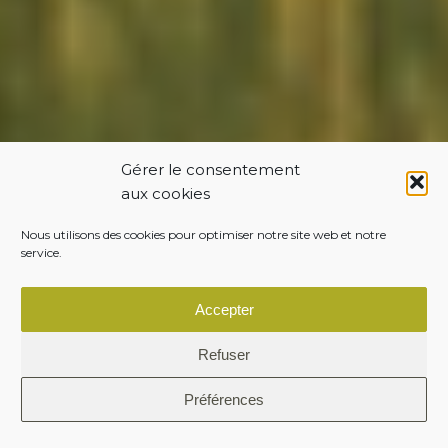
LS
Gérer le consentement
aux cookies
Nous utilisons des cookies pour optimiser notre site web et notre
service.
Accepter
Refuser
Préférences
TP
Agriculture
Territoires
Menu